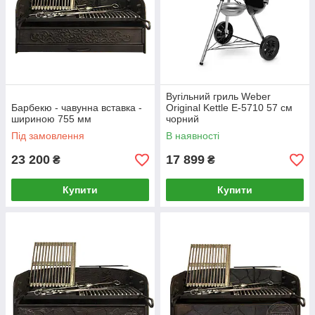
Вугільний гриль Weber
Барбекю - чавунна вставка -
Original Kettle E-5710 57 см
шириною 755 мм
чорний
Під замовлення
В наявності
23 200
17 899
₴
₴
Купити
Купити