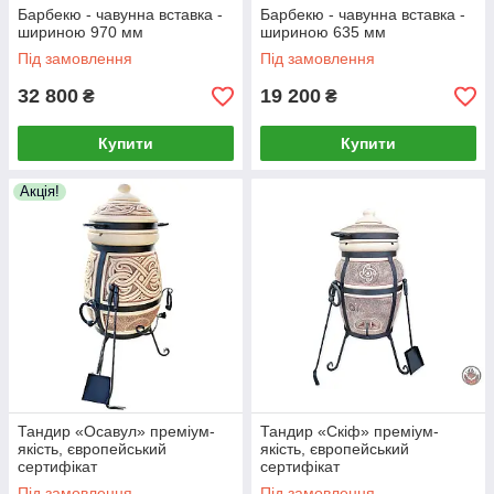
Барбекю - чавунна вставка -
Барбекю - чавунна вставка -
шириною 970 мм
шириною 635 мм
Під замовлення
Під замовлення
32 800
19 200
₴
₴
Купити
Купити
Акція!
Тандир «Осавул» преміум-
Тандир «Скіф» преміум-
якість, європейський
якість, європейський
сертифікат
сертифікат
Під замовлення
Під замовлення