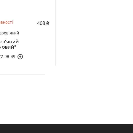
408 ₴
вності
ерев'яний
ев'яний
новий"
72-98-49