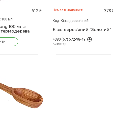
612 ₴
378 
Немає в наявності
 100 мл
Ківш дерев'яний
ong 100 мл з
Ківш дерев'яний "Золотий"
з термодерева
+380 (67) 572-98-49
ити
Київстар