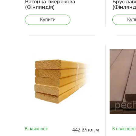
Вагонка смерекова
Брус лав
(Фінляндія)
(Фінлянд
Купити
Куп
442 ₴/пог.м
В наявності
В наявності