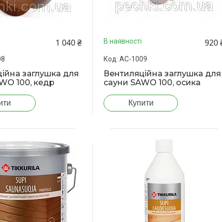
1 040 ₴
920 
В наявності
08
АС-1009
ійна заглушка для
Вентиляційна заглушка для
WO 100, кедр
сауни SAWO 100, осика
ити
Купити