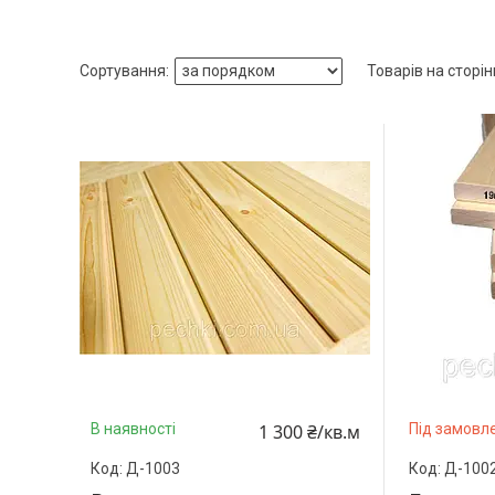
1 300 ₴/кв.м
В наявності
Під замовл
Д-1003
Д-100