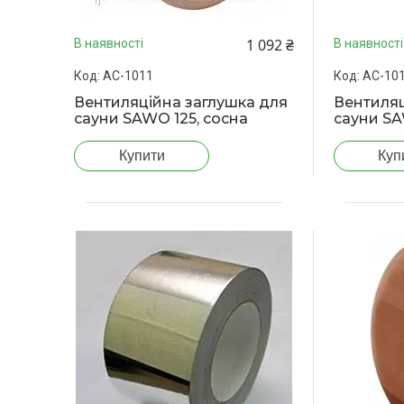
1 092 ₴
В наявності
В наявності
АС-1011
АС-10
Вентиляційна заглушка для
Вентиляц
сауни SAWO 125, сосна
сауни SA
Купити
Куп