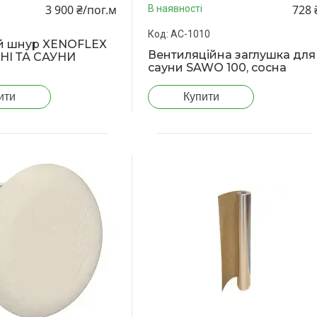
3 900 ₴/пог.м
728 
В наявності
АС-1010
ий шнур XENOFLEX
Вентиляційна заглушка для
НІ ТА САУНИ
сауни SAWO 100, сосна
ити
Купити