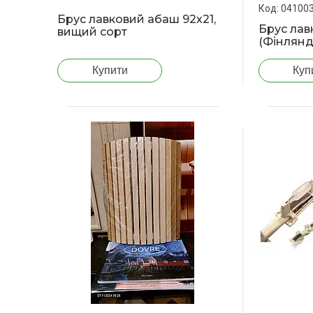
04100
Брус лавковий абаш 92х21,
Брус ла
вищий сорт
(Фінлянд
Купити
Куп