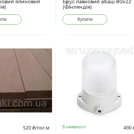
ковий ялиновий
Брус лавковий абаш 80х22
ія)
(Фінляндія)
ити
Купити
520 ₴/пог.м
490 
В наявності