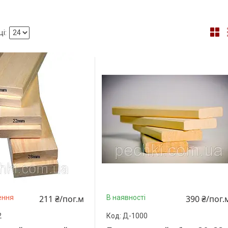
211 ₴/пог.м
390 ₴/пог.
ення
В наявності
2
Д-1000