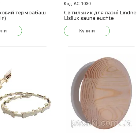
3
АС-1030
вковий термоабаш
Світильник для лазні Lindne
ія)
Lisilux saunaleuchte
ити
Купити