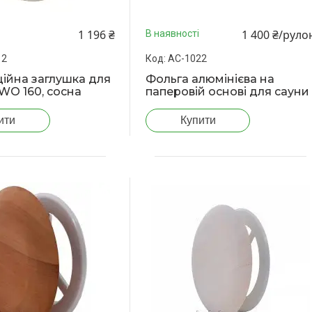
1 196 ₴
1 400 ₴/руло
В наявності
12
АС-1022
ійна заглушка для
Фольга алюмінієва на
WO 160, сосна
паперовій основі для сауни
ити
Купити