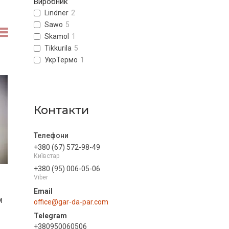
Виробник
Lindner
2
Sawo
5
Skamol
1
Tikkurila
5
УкрТермо
1
Контакти
+380 (67) 572-98-49
Київстар
+380 (95) 006-05-06
Viber
м
office@gar-da-par.com
+380950060506