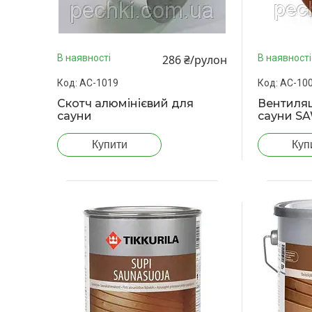
286 ₴/рулон
В наявності
В наявності
АС-1019
АС-10
Скотч алюмінієвий для
Вентиляц
сауни
сауни SA
Купити
Куп