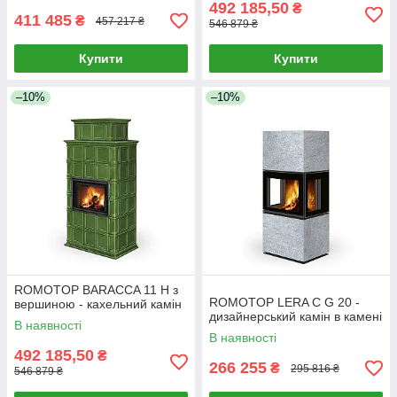
492 185,50
₴
411 485
₴
457 217 ₴
546 879 ₴
Купити
Купити
–10%
–10%
ROMOTOP BARACCA 11 H з
ROMOTOP LERA C G 20 -
вершиною - кахельний камін
дизайнерський камін в камені
В наявності
В наявності
492 185,50
₴
266 255
₴
295 816 ₴
546 879 ₴