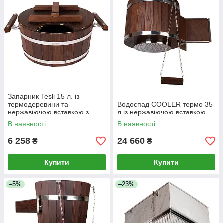
Запарник Tesli 15 л. із
термодеревини та
Водоспад COOLER термо 35
нержавіючою вставкою з
л із нержавіючою вставкою
кришкою
В наявності
В наявності
6 258
24 660
₴
₴
Купити
Купити
–5%
–23%