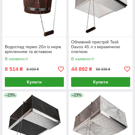
Обливний пристрій Tesli
Водоспад термо 20л із нерж.
Davos 45 л з керамічною
кріпленням та вставкою
плиткою
В наявності
В наявності
8 514
44 892
₴
₴
8 939 ₴
58 338 ₴
Купити
Купити
–23%
–23%