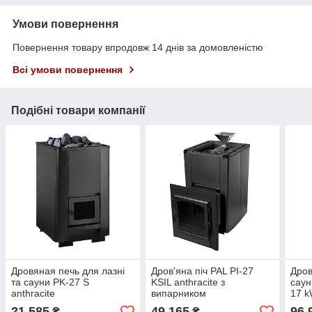
Умови повернення
Повернення товару впродовж 14 днів за домовленістю
Всі умови повернення
Подібні товари компанії
Дровяная печь для лазні
Дров'яна піч PAL PI-27
Дров
та сауни PK-27 S
KSIL anthracite з
сау
anthracite
випарником
17 
21 585
49 165
96 
₴
₴