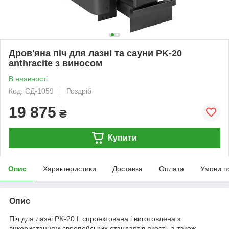
Дров'яна піч для лазні та сауни PK-20
anthracite з виносом
В наявності
Код: СД-1059
Роздріб
19 875
₴
Купити
Опис
Характеристики
Доставка
Оплата
Умови п
Опис
Піч для лазні PK-20 L спроектована і виготовлена з
використанням європейських стандартів якості, а також