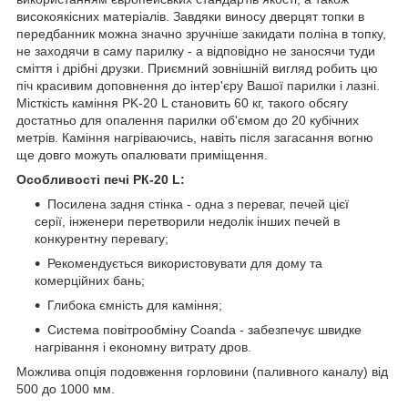
високоякісних матеріалів. Завдяки виносу дверцят топки в
передбанник можна значно зручніше закидати поліна в топку,
не заходячи в саму парилку - а відповідно не заносячи туди
сміття і дрібні друзки. Приємний зовнішній вигляд робить цю
піч красивим доповнення до інтер'єру Вашої парилки і лазні.
Місткість каміння PK-20 L становить 60 кг, такого обсягу
достатньо для опалення парилки об'ємом до 20 кубічних
метрів. Каміння нагріваючись, навіть після загасання вогню
ще довго можуть опалювати приміщення.
Особливості печі PК-20 L:
Посилена задня стінка - одна з переваг, печей цієї
серії, інженери перетворили недолік інших печей в
конкурентну перевагу;
Рекомендується використовувати для дому та
комерційних бань;
Глибока ємність для каміння;
Система повітрообміну Coanda - забезпечує швидке
нагрівання і економну витрату дров.
Можлива опція подовження горловини (паливного каналу) від
500 до 1000 мм.