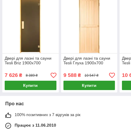
Двері для лазні та сауни
Двері для лазні та сауни
Двер
Tesli Briz 1900х700
Tesli Глуха 1900х700
Tesl
7 626
9 588
10 
₴
₴
8 389 ₴
10 547 ₴
Купити
Купити
Про нас
100% позитивних з 7 відгуків за рік
Працює з 11.06.2010