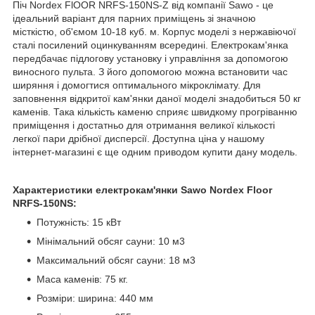
Піч Nordex FlOOR NRFS-150NS-Z від компанії Sawo - це
ідеальний варіант для парних приміщень зі значною
місткістю, об'ємом 10-18 куб. м. Корпус моделі з нержавіючої
сталі посилений оцинкуванням всередині. Електрокам'янка
передбачає підлогову установку і управління за допомогою
виносного пульта. З його допомогою можна встановити час
ширяння і домогтися оптимального мікроклімату. Для
заповнення відкритої кам'янки даної моделі знадобиться 50 кг
каменів. Така кількість каменю сприяє швидкому прогріванню
приміщення і достатньо для отримання великої кількості
легкої пари дрібної дисперсії. Доступна ціна у нашому
інтернет-магазині є ще одним приводом купити дану модель.
Характеристики електрокам'янки Sawo Nordex
Floor
NRFS-150NS
:
Потужність: 15 кВт
Мінімальний обсяг сауни: 10 м3
Максимальний обсяг сауни: 18 м3
Маса каменів: 75 кг.
Розміри: ширина: 440 мм