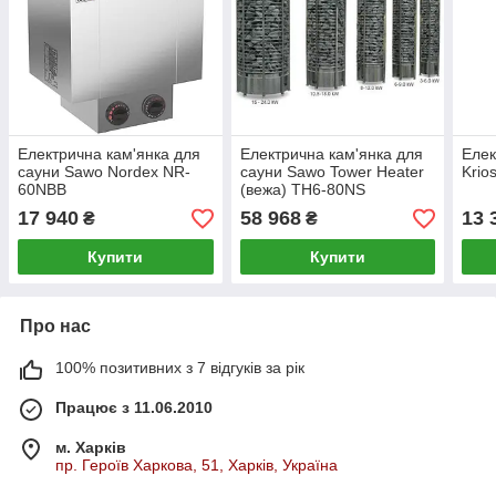
Електрична кам'янка для
Електрична кам'янка для
Елек
сауни Sawo Nordex NR-
сауни Sawo Tower Heater
Krio
60NBB
(вежа) TH6-80NS
17 940
58 968
13 
₴
₴
Купити
Купити
Про нас
100% позитивних з 7 відгуків за рік
Працює з 11.06.2010
м. Харків
пр. Героїв Харкова, 51, Харків, Україна