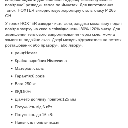
повітряної розводки тепла по кімнатах. Для виготовлення
топок, HOXTER використовує жароміцну сталь класу P 265
GH.
У топок HOXTER завжди чисте скло, завдяки механізму подачі
повітря зверху на скло в співвідношенні 80% і 20% знизу. Для
зменшення теплового випромінювання через скло, можна
замовити подвійне скло. Двері можуть відкриватися на петлях
розташованих або праворуч, або ліворуч.
ренд:Hoxter
Країна виробник:Німеччина
Матеріал:сталь
Гарантія:6 років
Вага:250 кг
ККД:80%
Діаметр допливу повітря:125 мм
Потужність від:6 кВт
Потужність до:16 кВт
Наявність попільника:ні