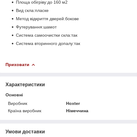
Площа обігріву:до 160 м2
Вид скла:пласке
Метод відкриття дверей:бокове
Футерування:шамот
Система самоочистки скла:так
Система вторинного допалу:так
Приховати
Характеристики
Основні
Виробник
Hoxter
Країна виробник
Німеччина
Умови доставки