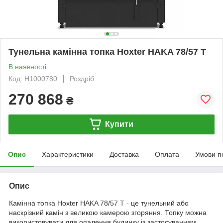
Тунельна камінна топка Hoxter HAKA 78/57 T
В наявності
Код: H1000780
Роздріб
270 868
₴
Купити
Опис
Характеристики
Доставка
Оплата
Умови п
Опис
Камінна топка Hoxter HAKA 78/57 Т - це тунельний або
наскрізний камін з великою камерою згоряння. Топку можна
використовувати для опалення будинку із застосуванням