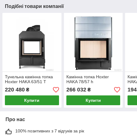
Подібні товари компанії
Тунельна камінна топка
Камінна топка Hoxter
Камі
Hoxter HAKA 63/51 Т
HAKA 78/57 h
HAKA
220 480
266 032
194
₴
₴
Купити
Купити
Про нас
100% позитивних з 7 відгуків за рік