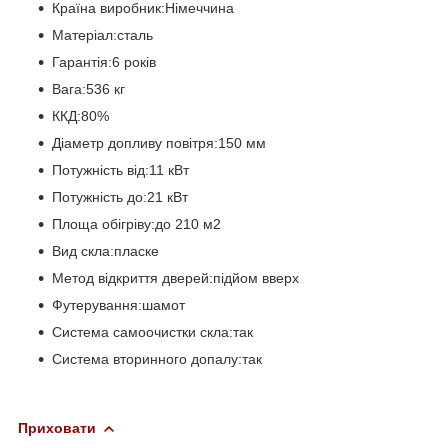
Країна виробник:Німеччина
Матеріал:сталь
Гарантія:6 років
Вага:536 кг
ККД:80%
Діаметр допливу повітря:150 мм
Потужність від:11 кВт
Потужність до:21 кВт
Площа обігріву:до 210 м2
Вид скла:пласке
Метод відкриття дверей:підйом вверх
Футерування:шамот
Система самоочистки скла:так
Система вторинного допалу:так
Приховати