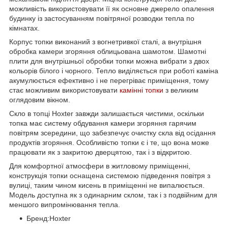
можливість використовувати її як основне джерело опалення
будинку із застосуванням повітряної розводки тепла по
кімнатах.
Корпус топки виконаний з вогнетривкої сталі, а внутрішня
обробка камери згоряння облицьована шамотом. Шамотні
плити для внутрішньої обробки топки можна вибрати з двох
кольорів білого і чорного. Тепло виділяється при роботі каміна
акумулюється ефективно і не перегріває приміщення, тому
стає можливим використовувати
камінні топки
з великим
оглядовим вікном.
Скло в топці Hoxter завжди залишається чистими, оскільки
топка має систему обдування камери згоряння гарячим
повітрям зсередини, що забезпечує очистку скла від осідання
продуктів згоряння. Особливістю топки є і те, що вона може
працювати як з закритою дверцятою, так і з відкритою.
Для комфортної атмосфери в житловому приміщенні,
конструкція топки оснащена системою підведення повітря з
вулиці, таким чином кисень в приміщенні не випалюється.
Модель доступна як з одинарним склом, так і з подвійним для
меншого випромінювання тепла.
Бренд:Hoxter