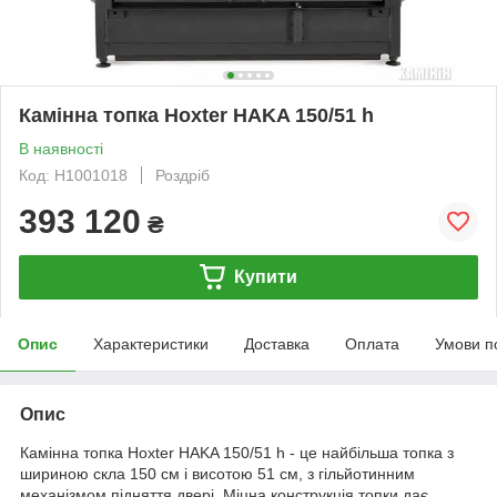
Камінна топка Hoxter HAKA 150/51 h
В наявності
Код: H1001018
Роздріб
393 120
₴
Купити
Опис
Характеристики
Доставка
Оплата
Умови п
Опис
Камінна топка Hoxter HAKA 150/51 h - це найбільша топка з
шириною скла 150 см і висотою 51 см, з гільйотинним
механізмом підняття двері. Міцна конструкція топки дає