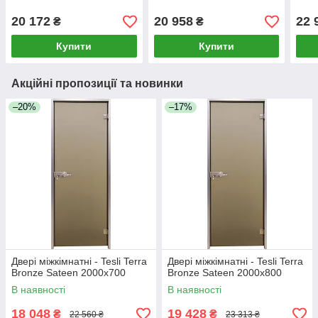
20 172
20 958
22 
₴
₴
Купити
Купити
Акційні пропозиції та новинки
–20%
–17%
Двері міжкімнатні - Tesli Terra
Двері міжкімнатні - Tesli Terra
Bronze Sateen 2000х700
Bronze Sateen 2000х800
В наявності
В наявності
18 048
19 428
₴
₴
22 560 ₴
23 313 ₴