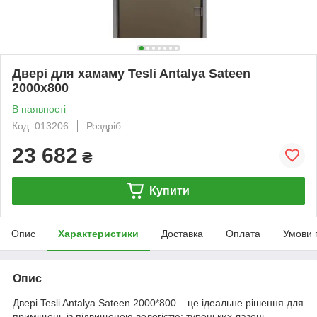
Двері для хамаму Tesli Antalya Sateen
2000х800
В наявності
Код: 013206
Роздріб
23 682
₴
Купити
Опис
Характеристики
Доставка
Оплата
Умови 
Опис
Двері Tesli Antalya Sateen 2000*800 – це ідеальне рішення для
приміщень із підвищеною вологістю: турецьких лазень,