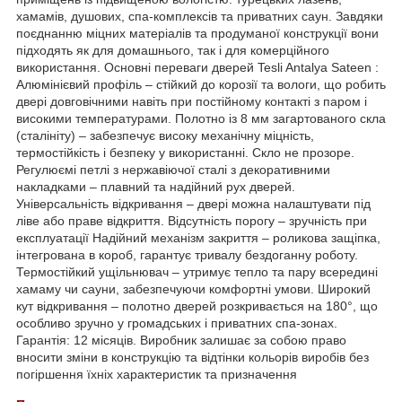
хамамів, душових, спа-комплексів та приватних саун. Завдяки
поєднанню міцних матеріалів та продуманої конструкції вони
підходять як для домашнього, так і для комерційного
використання. Основні переваги дверей Tesli Antalya Sateen :
Алюмінієвий профіль – стійкий до корозії та вологи, що робить
двері довговічними навіть при постійному контакті з паром і
високими температурами. Полотно із 8 мм загартованого скла
(сталініту) – забезпечує високу механічну міцність,
термостійкість і безпеку у використанні. Скло не прозоре.
Регулюємі петлі з нержавіючої сталі з декоративними
накладками – плавний та надійний рух дверей.
Універсальність відкривання – двері можна налаштувати під
ліве або праве відкриття. Відсутність порогу – зручність при
експлуатації Надійний механізм закриття – роликова защіпка,
інтегрована в короб, гарантує тривалу бездоганну роботу.
Термостійкий ущільнювач – утримує тепло та пару всередині
хамаму чи сауни, забезпечуючи комфортні умови. Широкий
кут відкривання – полотно дверей розкривається на 180°, що
особливо зручно у громадських і приватних спа-зонах.
Гарантія: 12 місяців. Виробник залишає за собою право
вносити зміни в конструкцію та відтінки кольорів виробів без
погіршення їхніх характеристик та призначення