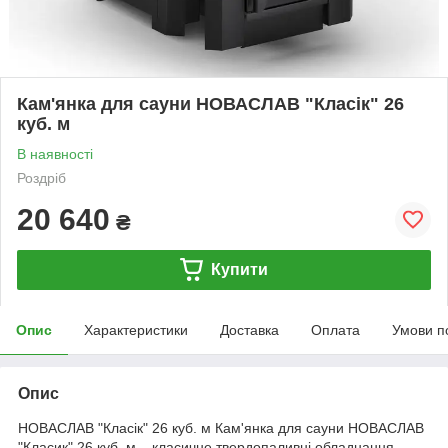
Кам'янка для сауни НОВАСЛАВ "Класік" 26
куб. м
В наявності
Роздріб
20 640
₴
Купити
Опис
Характеристики
Доставка
Оплата
Умови п
Опис
НОВАСЛАВ "Класік" 26 куб. м Кам'янка для сауни НОВАСЛАВ
"Класик" 26 куб. м – класичне твердопаливні обладнання,