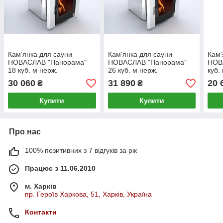
Кам'янка для сауни
Кам'янка для сауни
Кам'
НОВАСЛАВ "Панорама"
НОВАСЛАВ "Панорама"
НОВА
18 куб. м нерж.
26 куб. м нерж.
куб.
30 060
31 890
20 
₴
₴
Купити
Купити
Про нас
100% позитивних з 7 відгуків за рік
Працює з 11.06.2010
м. Харків
пр. Героїв Харкова, 51, Харків, Україна
Контакти