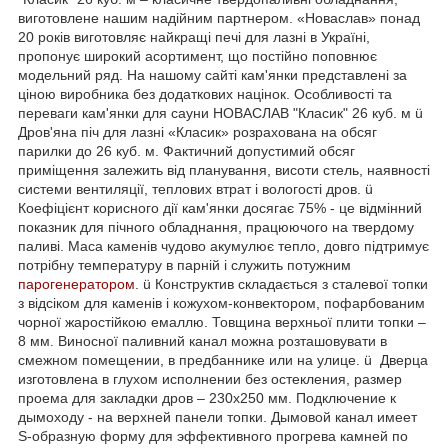
виготовлене нашим надійним партнером. «Новаслав» понад
20 років виготовляє найкращі печі для лазні в Україні,
пропонує широкий асортимент, що постійно поповнює
модельний ряд. На нашому сайті кам'янки представлені за
ціною виробника без додаткових націнок. Особливості та
переваги кам'янки для сауни НОВАСЛАВ "Класик" 26 куб. м ü
Дров'яна піч для лазні «Класик» розрахована на обсяг
парилки до 26 куб. м. Фактичний допустимий обсяг
приміщення залежить від планування, висоти стель, наявності
системи вентиляції, теплових втрат і вологості дров. ü
Коефіцієнт корисного дії кам'янки досягає 75% - це відмінний
показник для пічного обладнання, працюючого на твердому
паливі. Маса каменів чудово акумулює тепло, довго підтримує
потрібну температуру в парній і служить потужним
парогенератором
. ü Конструктив складається з сталевої топки
з відсіком для каменів і кожухом-конвектором, пофарбованим
чорної жаростійкою емаллю. Товщина верхньої плити топки –
8 мм. Виносної паливний канал можна розташовувати в
смежном помещении, в предбаннике или на улице. ü Дверца
изготовлена в глухом исполнении без остекления, размер
проема для закладки дров – 230х250 мм. Подключение к
дымоходу - на верхней панели топки. Дымовой канал имеет
S-образную форму для эффективного прогрева камней по