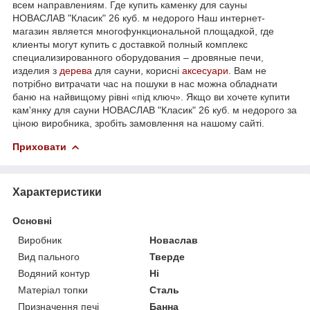
всем направлениям. Где купить каменку для сауны
НОВАСЛАВ "Класик" 26 куб. м недорого Наш интернет-
магазин является многофункциональной площадкой, где
клиенты могут купить с доставкой полный комплекс
специализированного оборудования – дровяные печи,
изделия з
дерева
для сауни, корисні
аксесуари
. Вам не
потрібно витрачати час на пошуки в нас можна обладнати
баню на найвищому рівні «під ключ». Якщо ви хочете купити
кам'янку для сауни НОВАСЛАВ "Класик" 26 куб. м недорого за
ціною виробника, зробіть замовлення на нашому сайті.
Приховати
Характеристики
Основні
Виробник
Новаслав
Вид пального
Тверде
Водяний контур
Ні
Матеріал топки
Сталь
Призначення печі
Банна