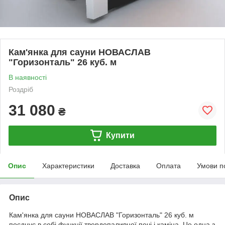
Кам'янка для сауни НОВАСЛАВ
"Горизонталь" 26 куб. м
В наявності
Роздріб
31 080
₴
Купити
Опис
Характеристики
Доставка
Оплата
Умови п
Опис
Кам'янка для сауни НОВАСЛАВ "Горизонталь" 26 куб. м
поєднує в собі функції твердопаливної печі і каміна. Це одна з