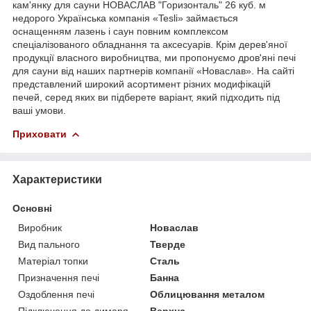
кам'янку для сауни НОВАСЛАВ "Горизонталь" 26 куб. м
недорого Українська компанія «Tesli» займається
оснащенням лазень і саун повним комплексом
спеціалізованого обладнання та аксесуарів. Крім дерев'яної
продукції власного виробництва, ми пропонуємо дров'яні печі
для сауни від наших партнерів компанії «Новаслав». На сайті
представлений широкий асортимент різних модифікацій
печей, серед яких ви підберете варіант, який підходить під
ваші умови.
Приховати
Характеристики
Основні
Виробник
Новаслав
Вид пального
Тверде
Матеріал топки
Сталь
Призначення печі
Банна
Оздоблення печі
Облицювання металом
Підключення до димаря
Верхнє