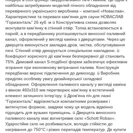
найбільш затребуваних моделей пічного обладнання від
перевіреного українського виробника – компанії «Новаслав».
Характеристики та переваги кам'янки для сауни НОВАСЛАВ
"Горизонталь" 26 куб. м ü Конструктивна схема дозволяє
монтувати кам'янку в стінний отвір. Топка встановлюється в
парній, а в передбаннику розташовується виносної паливний
канал, оформлений у вигляді каміна з дверцятами. Через цю
дверцята виконується закладка дров, чистка, обслуговування
печі. Стінний отвір декорується спеціальною накладкою. ü
Коефіцієнт корисного дії кам'янки безперервної дії становить
75%. Димовий канал S-подібної форми забезпечує ефективне
згорання при економному витрачанні палива. Конструкція
передбачає верхнє підключення до димоходу. ü Виробник
приділяє особливу увагу дизайнерської складової
обладнання. Оформлення паливного каналу у вигляді каміна
з вікном 460х310 мм перетворює кам'янку в естетичний
елемент затишного інтер'єру. ü Дров'яна піч для лазні
"Горизонталь" відрізняється компактними розмірами і
витягнутою формою, завдяки чому ця модель відмінно
підходить для вузьких приміщень. ü Дверцята виносного
паливного каналу має вогнетривке скло «Schott Robax».
Ударостійке скло не розбивається, володіє стійкістю до
нагрівання до 750°C і різких перепадів температур. Де купити