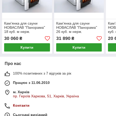
Кам'янка для сауни
Кам'янка для сауни
Кам'
НОВАСЛАВ "Панорама"
НОВАСЛАВ "Панорама"
НОВА
18 куб. м нерж.
26 куб. м нерж.
куб.
30 060
31 890
20 
₴
₴
Купити
Купити
Про нас
100% позитивних з 7 відгуків за рік
Працює з 11.06.2010
м. Харків
пр. Героїв Харкова, 51, Харків, Україна
Контакти
Сьогодні вихідний