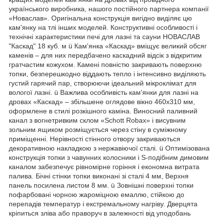
українського виробника, нашого постійного партнера компанії
«Новаслав». Оригінальна конструкція вигідно виділяє цю
кам'янку на тлі інших моделей. Конструктивні особливості і
технічні характеристики печі для лазні та сауни НОВАСЛАВ
"Каскад" 18 куб. м ü Кам'янка «Каскад» вміщує великий обсяг
каменів – для них передбачено каскадний відсік з відкритим
гратчастим кожухом. Камені повністю закривають поверхню
топки, безперешкодно віддають тепло і інтенсивно виділяють
густий гарячий пар, створюючи ідеальний мікроклімат для
вологої лазні. ü Важлива особливість кам'янки для лазні на
дровах «Каскад» – збільшене оглядове вікно 460х310 мм,
оформлене в стилі розкішного каміна. Виносний паливний
канал з вогнетривким склом «Schott Robax» і висувним
зольним ящиком розміщується через стіну в суміжному
приміщенні. Нерівності стінного отвору закриваються
декоративною накладкою з нержавіючої сталі. ü Оптимізована
конструкція топки з чавунних колосники і S-подібним димовим
каналом забезпечує рівномірне горіння і економна витрата
палива. Бічні стінки топки виконані зі сталі 4 мм, Верхня
панель посилена листом 8 мм. ü Зовнішні поверхні топки
пофарбовані чорною жароміцною емаллю, стійкою до
перепадів температур і екстремальному нагріву. Дверцята
кріпиться зліва або праворуч в залежності від уподобань