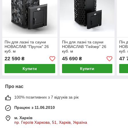
Піч для лазні та сауни
Піч для лазні та сауни
Піч 
НОВАСЛАВ "Пруток" 26
НОВАСЛАВ "Гейзер" 26
НОВ
куб. м
куб. м
куб.
22 590
45 690
47 
₴
₴
Купити
Купити
Про нас
100% позитивних з 7 відгуків за рік
Працює з 11.06.2010
м. Харків
пр. Героїв Харкова, 51, Харків, Україна