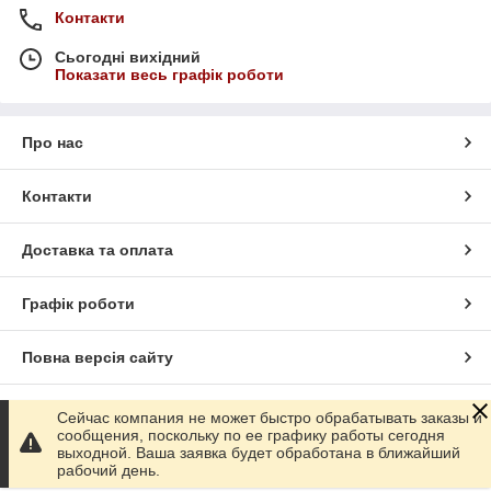
Контакти
Сьогодні вихідний
Показати весь графік роботи
Про нас
Контакти
Доставка та оплата
Графік роботи
Повна версія сайту
Сайт створено на маркетплейсі
Prom.ua
Сейчас компания не может быстро обрабатывать заказы и
сообщения, поскольку по ее графику работы сегодня
выходной. Ваша заявка будет обработана в ближайший
Політика конфіденційності
рабочий день.