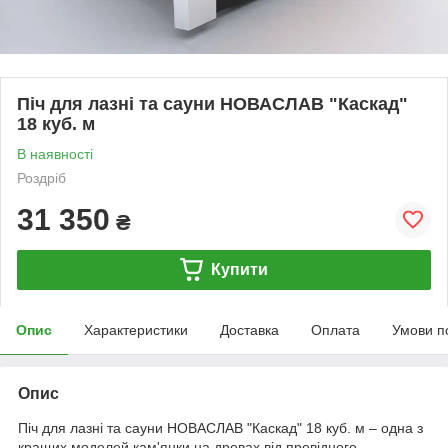
Піч для лазні та сауни НОВАСЛАВ "Каскад"
18 куб. м
В наявності
Роздріб
31 350
₴
Купити
Опис
Характеристики
Доставка
Оплата
Умови п
Опис
Піч для лазні та сауни НОВАСЛАВ "Каскад" 18 куб. м – одна з
кращих моделей кам'янки на дровах від провідного