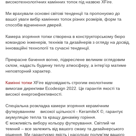
високотехнологічних камінних топок під назвою XFire.
⠀
Ми врахували основні світові тенденції та пропонуємо до
вашої уваги вибір камінних топок різних розмірів, форм та
способів відчинення дверей. ⠀
⠀
Камера згоряння топки створена в конструкторському бюро
командою інженерів, техніків та дизайнерів з огляду на досвід,
інноваційні технології та сучасні тенденції. ⠀
⠀
Прекрасне бачення вогню, підкреслене великим оглядовим
склом, надасть будинку теплу атмосферу, а інтер'єр матиме
неповторний характер. ⠀
⠀
Камінні топки
XFire відповідають строгим екологічним
вимогам директиви Ecodesign 2022. Це гарантія якості та
високої енергоефективності.
⠀
Спеціальна розкладка камери згоряння керамічним
футеруванням ⠀ високої щільності - KeramiteX ©, гарантує
акумуляцію тепла та кращу динаміку горіння. ⠀⠀⠀
Є можливість вибору кольору футерування. Світлий чи
темний – все залежить від вашого смаку та дизайнерського
рішення. Ми гарантуємо якість і насолоду полум'ям вашого