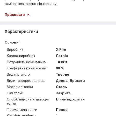
каміна, незалежно від кольору!
Приховати
Характеристики
Основні
Виробник
X Fire
Країна виробник
Латвія
Потужність номінальна
10 кВт
Коефіцієнт корисної дії
80 %
Вид пального
Тверде
Види твердого палива
Дрова, Брикети
Матеріал топки
Сталь
Тип топки
Закрита
Спосіб відкриття дверцят
Бічне відкриття
топки
Форма скла топки
Пряме
Кількість шибок у
1