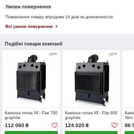
Умови повернення
Повернення товару впродовж 14 днів за домовленістю
Всі умови повернення
Подібні товари компанії
Камінна топка XF- Flat 700
Камінна топка XF- Flat 800
Камі
graphite
graphite
Slim
112 060
124 020
86 
₴
₴