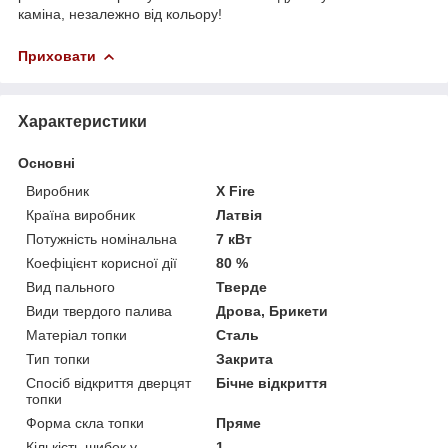
каміна, незалежно від кольору!
Приховати
Характеристики
Основні
Виробник
X Fire
Країна виробник
Латвія
Потужність номінальна
7 кВт
Коефіцієнт корисної дії
80 %
Вид пального
Тверде
Види твердого палива
Дрова, Брикети
Матеріал топки
Сталь
Тип топки
Закрита
Спосіб відкриття дверцят
Бічне відкриття
топки
Форма скла топки
Пряме
Кількість шибок у
1