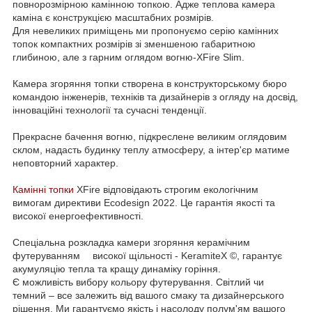
повнорозмірною камінною топкою. Адже теплова камера
каміна є конструкцією масштабних розмірів. ⠀
Для невеликих приміщень ми пропонуємо серію камінних
топок компактних розмірів зі зменшеною габаритною
глибиною, але з гарним оглядом вогню-XFire Slim. ⠀
⠀
Камера згоряння топки створена в конструкторському бюро
командою інженерів, техніків та дизайнерів з огляду на досвід,
інноваційні технології та сучасні тенденції. ⠀
⠀
Прекрасне бачення вогню, підкреслене великим оглядовим
склом, надасть будинку теплу атмосферу, а інтер'єр матиме
неповторний характер. ⠀
⠀
Камінні топки
XFire відповідають строгим екологічним
вимогам директиви Ecodesign 2022. Це гарантія якості та
високої енергоефективності.
⠀
Спеціальна розкладка камери згоряння керамічним
футеруванням ⠀ високої щільності - KeramiteX ©, гарантує
акумуляцію тепла та кращу динаміку горіння. ⠀⠀⠀
Є можливість вибору кольору футерування. Світлий чи
темний – все залежить від вашого смаку та дизайнерського
рішення. Ми гарантуємо якість і насолоду полум'ям вашого