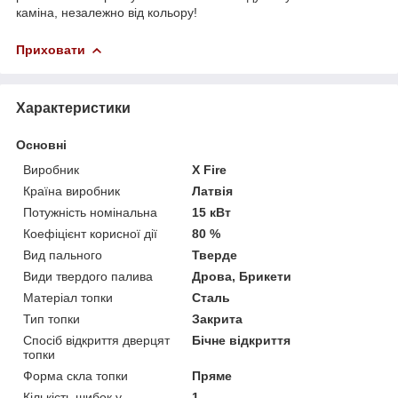
каміна, незалежно від кольору!
Приховати
Характеристики
Основні
Виробник
X Fire
Країна виробник
Латвія
Потужність номінальна
15 кВт
Коефіцієнт корисної дії
80 %
Вид пального
Тверде
Види твердого палива
Дрова, Брикети
Матеріал топки
Сталь
Тип топки
Закрита
Спосіб відкриття дверцят
Бічне відкриття
топки
Форма скла топки
Пряме
Кількість шибок у
1