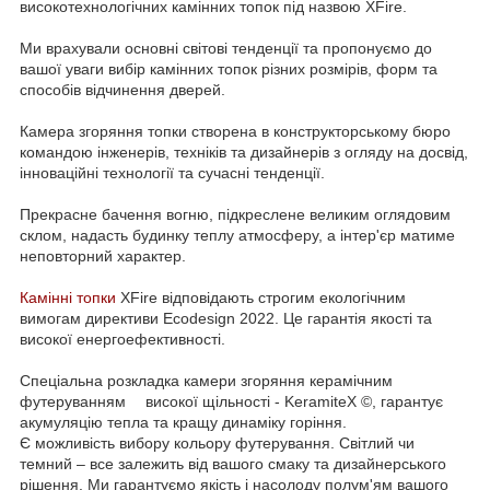
високотехнологічних камінних топок під назвою XFire.
⠀
Ми врахували основні світові тенденції та пропонуємо до
вашої уваги вибір камінних топок різних розмірів, форм та
способів відчинення дверей. ⠀
⠀
Камера згоряння топки створена в конструкторському бюро
командою інженерів, техніків та дизайнерів з огляду на досвід,
інноваційні технології та сучасні тенденції. ⠀
⠀
Прекрасне бачення вогню, підкреслене великим оглядовим
склом, надасть будинку теплу атмосферу, а інтер'єр матиме
неповторний характер. ⠀
⠀
Камінні топки
XFire відповідають строгим екологічним
вимогам директиви Ecodesign 2022. Це гарантія якості та
високої енергоефективності.
⠀
Спеціальна розкладка камери згоряння керамічним
футеруванням ⠀ високої щільності - KeramiteX ©, гарантує
акумуляцію тепла та кращу динаміку горіння. ⠀⠀⠀
Є можливість вибору кольору футерування. Світлий чи
темний – все залежить від вашого смаку та дизайнерського
рішення. Ми гарантуємо якість і насолоду полум'ям вашого