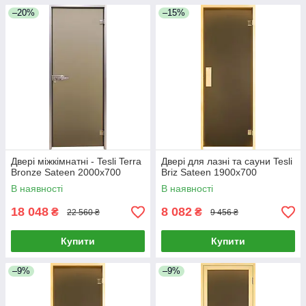
–20%
–15%
Двері міжкімнатні - Tesli Terra
Двері для лазні та сауни Tesli
Bronze Sateen 2000х700
Briz Sateen 1900х700
В наявності
В наявності
18 048
8 082
₴
₴
22 560 ₴
9 456 ₴
Купити
Купити
–9%
–9%