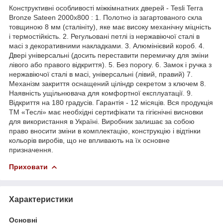
Конструктивні особливості міжкімнатних дверей - Tesli Terra
Bronze Sateen 2000х800 : 1. Полотно із загартованого скла
товщиною 8 мм (сталініту), яке має високу механічну міцність
і термостійкість. 2. Регульовані петлі із нержавіючої сталі в
масі з декоративними накладками. 3. Алюмінієвий короб. 4.
Двері універсальні (досить переставити перемичку для зміни
лівого або правого відкриття). 5. Без порогу. 6. Замок і ручка з
нержавіючої сталі в масі, універсальні (лівий, правий) 7.
Механізм закриття оснащений ціліндр секретом з ключем 8.
Наявність ущільнювача для комфортної експлуатації. 9.
Відкриття на 180 градусів. Гарантія - 12 місяців. Вся продукція
ТМ «Теслі» має необхідні сертифікати та гігієнічні висновки
для використання в Україні. Виробник залишає за собою
право вносити зміни в комплектацію, конструкцію і відтінки
кольорів виробів, що не впливають на їх основне
призначення.
Приховати
Характеристики
Основні