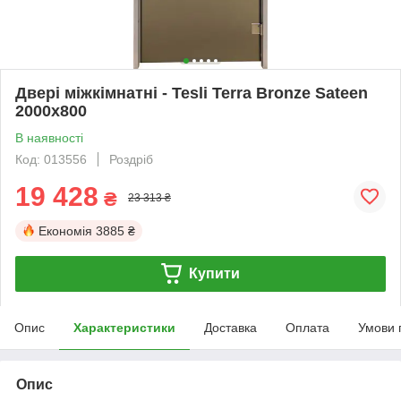
Двері міжкімнатні - Tesli Terra Bronze Sateen
2000х800
В наявності
Код: 013556
Роздріб
19 428
₴
23 313 ₴
Економія
3885 ₴
Купити
Опис
Характеристики
Доставка
Оплата
Умови 
Опис