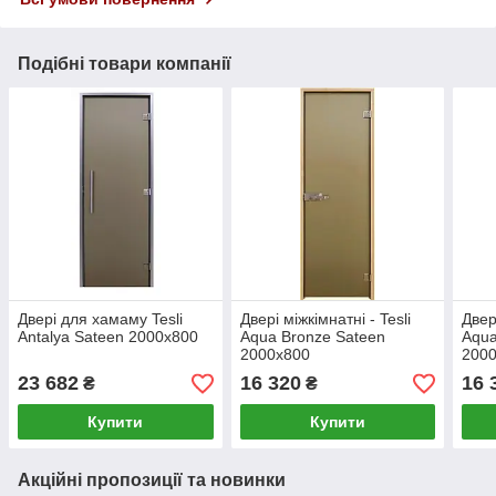
Подібні товари компанії
Двері для хамаму Tesli
Двері міжкімнатні - Tesli
Двер
Antalya Sateen 2000х800
Aqua Bronze Sateen
Aqua
2000х800
200
23 682
16 320
16 
₴
₴
Купити
Купити
Акційні пропозиції та новинки