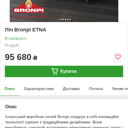
Піч Bronpi ETNA
В наявності
Роздріб
95 680
₴
Купити
Опис
Характеристики
Доставка
Оплата
Умови п
Опис
Іспанський виробник печей Bronpi поєднує в собі інноваційні
технології горіння з традиційними дизайнами. Вони
виробляють широкий асортимент ефективних камінних топок і