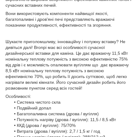
сучасних вставних печей.
Вони використовують компоненти найвищої якості,
багатопаливні і дров'яні печі представляють вражаючі
показники продуктивності, ефективності та згоряння.
Шукаєте приголомшливу, інноваційну і потужну вставку? Не
дивіться далі! Bronpi має всі особливості сучасної
дизайнерської вставки для каміна. Це дає вражаючу 11,5 кВт
номінальну теплову потужність з високою ефективністю 75%
від дрів і є можливість опалювати вугіллям що дає вражаючу
8,5 кВт номінальну теплову потужність з високою
ефективністю 70%, що робить її досить суттєвою, щоб легко
нагрівати великі кімнати. Його сучасний дизайн робить його
розмовним пунктом серед всіх гостей!
Особливості:
• Система чистого скла
• Подвійний допал
• Багатопаливна система (дрова / вугілля)
• Потужність нагріву (дрова / вугілля): 11,5 / 8,5 кВт
• ККД (дрова / вугілля): 75/70%
• Витрата (дрова / вугілля): 2,7 / 1,5 кг / год
• Площа нагріву (дрова / вугілля): 288/212 м3