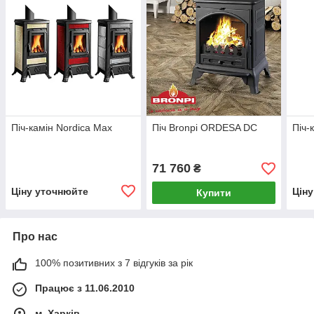
Піч-камін Nordica Max
Піч Bronpi ORDESA DC
Піч-
71 760
₴
Ціну уточнюйте
Цін
Купити
Про нас
100% позитивних з 7 відгуків за рік
Працює з 11.06.2010
м. Харків