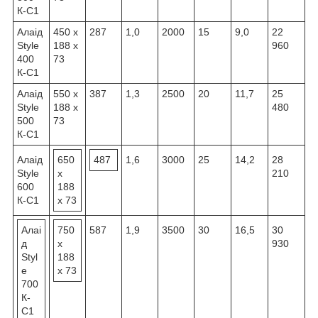
К-С1
Алаід
450 х
287
1,0
2000
15
9,0
22
Style
188 х
960
400
73
К-С1
Алаід
550 х
387
1,3
2500
20
11,7
25
Style
188 х
480
500
73
К-С1
Алаід
650
487
1,6
3000
25
14,2
28
Style
х
210
600
188
К-С1
х 73
Алаі
750
587
1,9
3500
30
16,5
30
д
х
930
Styl
188
e
х 73
700
К-
С1