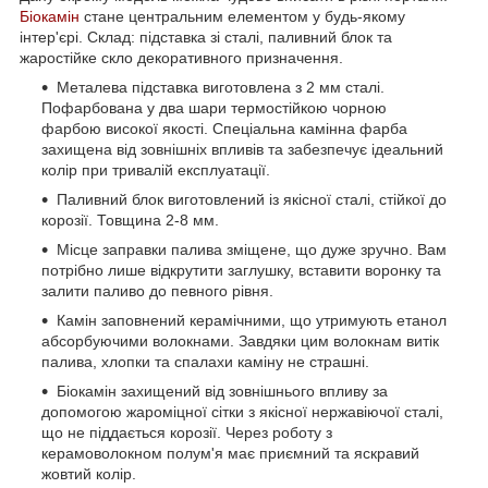
Біокамін
стане центральним елементом у будь-якому
інтер'єрі. Склад: підставка зі сталі, паливний блок та
жаростійке скло декоративного призначення.
Металева підставка виготовлена з 2 мм сталі.
Пофарбована у два шари термостійкою чорною
фарбою високої якості. Спеціальна камінна фарба
захищена від зовнішніх впливів та забезпечує ідеальний
колір при тривалій експлуатації.
Паливний блок виготовлений із якісної сталі, стійкої до
корозії. Товщина 2-8 мм.
Місце заправки палива зміщене, що дуже зручно. Вам
потрібно лише відкрутити заглушку, вставити воронку та
залити паливо до певного рівня.
Камін заповнений керамічними, що утримують етанол
абсорбуючими волокнами. Завдяки цим волокнам витік
палива, хлопки та спалахи каміну не страшні.
Біокамін захищений від зовнішнього впливу за
допомогою жароміцної сітки з якісної нержавіючої сталі,
що не піддається корозії. Через роботу з
керамоволокном полум'я має приємний та яскравий
жовтий колір.