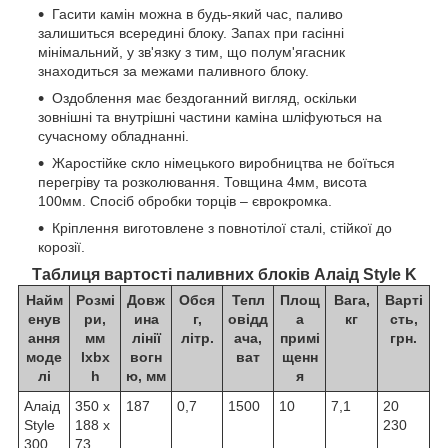
Гасити камін можна в будь-який час, паливо
залишиться всередині блоку. Запах при гасінні
мінімальний, у зв'язку з тим, що полум'ягасник
знаходиться за межами паливного блоку.
Оздоблення має бездоганний вигляд, оскільки
зовнішні та внутрішні частини каміна шліфуються на
сучасному обладнанні.
Жаростійке скло німецького виробництва не боїться
перегріву та розколювання. Товщина 4мм, висота
100мм. Спосіб обробки торців – єврокромка.
Кріплення виготовлене з повнотілої сталі, стійкої до
корозії.
Таблиця вартості паливних блоків Алаід Style K
Найм
Розмі
Довж
Обся
Тепл
Площ
Вага,
Варті
енув
ри,
ина
г,
овідд
а
кг
сть,
ання
мм
лінії
літр.
ача,
примі
грн.
моде
lxbx
вогн
ват
щенн
лі
h
ю, мм
я
Алаід
350 х
187
0,7
1500
10
7,1
20
Style
188 х
230
300
73