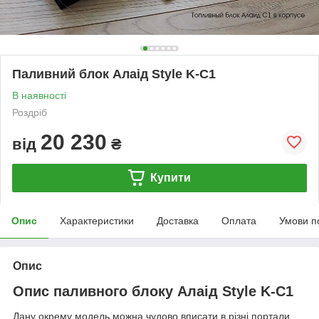
Паливний блок Алаід Style K-C1
В наявності
Роздріб
20 230
від
₴
Купити
Опис
Характеристики
Доставка
Оплата
Умови п
Опис
Опис паливного блоку Алаід Style K-C1
Дану окрему модель можна чудово вписати в різні портали.