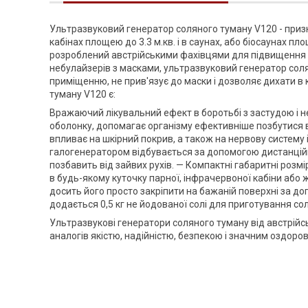
Ультразвуковий генератор соляного туману V120 - приз
кабінах площею до 3.3 м.кв. і в саунах, або біосаунах п
розроблений австрійськими фахівцями для підвищення ім
небулайзерів з масками, ультразвуковий генератор сол
приміщенню, не прив'язує до маски і дозволяє дихати в
туману V120 є:
Вражаючий лікувальний ефект в боротьбі з застудою і 
оболонку, допомагає організму ефективніше позбутися 
впливає на шкірний покрив, а також на нервову систему 
галогенератором відбувається за допомогою дистанційн
позбавить від зайвих рухів. — Компактні габаритні розмі
в будь-якому куточку парної, інфрачервоної кабіни аб
досить його просто закріпити на бажаній поверхні за до
додається 0,5 кг не йодованої солі для приготування со
Ультразвукові генератори соляного туману від австрійськ
аналогів якістю, надійністю, безпекою і значним оздор