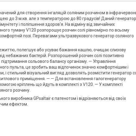
начений для створення інгаляцій соляним розчином в інфрачервон
лощею до 3 м.кв. але з температурою до 80 градусів! Даний генерато
унітету і поліпшення здоров'я. На відміну від звичайних
яного туману V120 розпорошує розчин солі рівномірно по всьому
 комфортній позі. Перевагами ультразвукового генератор соляного
нежиттю, полегшує або усуває бажання кашлю, очищає слизову
від небажаних бактерій. Розпорошений розчин солі позитивно
і підтримання сольового балансу організму. — Управління
ого пульта, це зробить ваш відпочинок значно комфортнішим і
ри, і стильний візуальний вигляд дозволять розмістити генератор с
о житлового приміщення. — — Для встановлення галогенератору
помогою кріплень що йдуть в комплекті з V120. — У комплекті
ляного розчину.
ого виробника GPsaltair є патенотом і відрізняються від своїх
овчим ефектом.