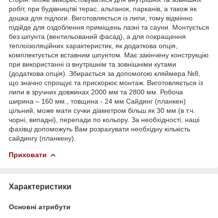
робіт, при будівництві терас, альтанок, парканів, а також як
дошка для підлоги. Виготовляється із липи, тому відмінно
підійде для оздоблення приміщень лазні та сауни. Монтується
без шпунта (вентильований фасад), а для покращення
теплоізоляційних характеристик, як додаткова опція,
комплектується вставним шпунтом. Має закінчену конструкцію
при використанні із внутрішнім та зовнішніми кутами
(додаткова опція). Збирається за допомогою кляймера №8,
що значно спрощує та прискорює монтаж. Виготовляється із
липи в зручних довжинах 2000 мм та 2800 мм. Робоча
ширина – 160 мм., товщина - 24 мм Сайдинг (планкен)
цільний, може мати сучки діаметром більш як 30 мм (в т.ч.
чорні, випадні), перепади по кольору. За необхідності, наші
фахівці допоможуть Вам розрахувати необхідну кількість
сайдингу (планкену).
Приховати
Характеристики
Основні атрибути