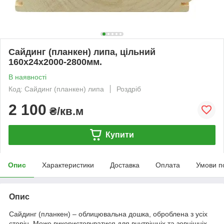
Сайдинг (планкен) липа, цільний
160х24х2000-2800мм.
В наявності
Код: Сайдинг (планкен) липа
Роздріб
2 100
₴/кв.м
Купити
Опис
Характеристики
Доставка
Оплата
Умови п
Опис
Сайдинг (планкен) – облицювальна дошка, оброблена з усіх
сторін. Може використовуватися для внутрішніх та зовнішніх