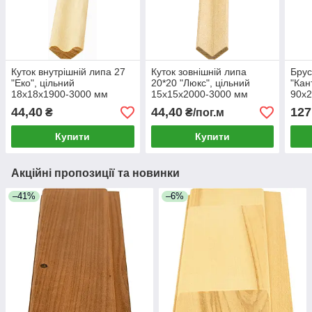
Куток внутрішній липа 27
Куток зовнішній липа
Брус
"Еко", цільний
20*20 "Люкс", цільний
"Кан
18х18х1900-3000 мм
15х15х2000-3000 мм
90х
44,40
44,40
127
₴
₴/пог.м
Купити
Купити
Акційні пропозиції та новинки
–41%
–6%