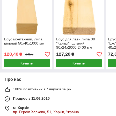
Брус монтажний, липа,
Брус для лави липа 90
Брус
цільний 50х40х1000 мм
"Кантрі", цільний
"Еко
90х24х2000-2400 мм
40х
128,40
127,20
72,
₴
₴
141 ₴
Купити
Купити
Про нас
100% позитивних з 7 відгуків за рік
Працює з 11.06.2010
м. Харків
пр. Героїв Харкова, 51, Харків, Україна