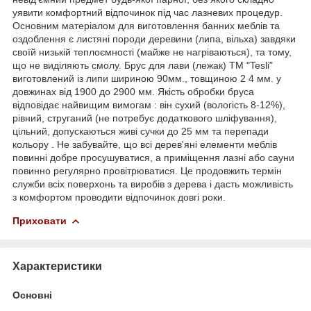
уявити комфортний відпочинок під час лазневих процедур.
Основним матеріалом для виготовлення банних меблів та
оздоблення є листяні породи деревини (липа, вільха) завдяки
своїй низькій теплоємності (майже не нагріваються), та тому,
що не виділяють смолу. Брус для лави (лежак) ТМ "Tesli"
виготовлений із липи шириною 90мм., товщиною 2 4 мм. у
довжинах від 1900 до 2900 мм. Якість обробки бруса
відповідає найвищим вимогам : він сухий (вологість 8-12%),
рівний, струганий (не потребує додаткового шліфування),
цільний, допускаються живі сучки до 25 мм та перепади
кольору . Не забувайте, що всі дерев'яні елементи меблів
повинні добре просушуватися, а приміщення лазні або сауни
повинно регулярно провітрюватися. Це продовжить термін
служби всіх поверхонь та виробів з дерева і дасть можливість
з комфортом проводити відпочинок довгі роки.
Приховати
Характеристики
Основні