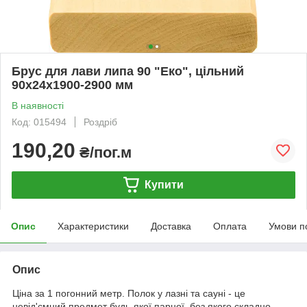
Брус для лави липа 90 "Еко", цільний
90х24х1900-2900 мм
В наявності
Код: 015494
Роздріб
190,20
₴/пог.м
Купити
Опис
Характеристики
Доставка
Оплата
Умови п
Опис
Ціна за 1 погонний метр. Полок у лазні та сауні - це
невід'ємний предмет будь-якої парної, без якого складно