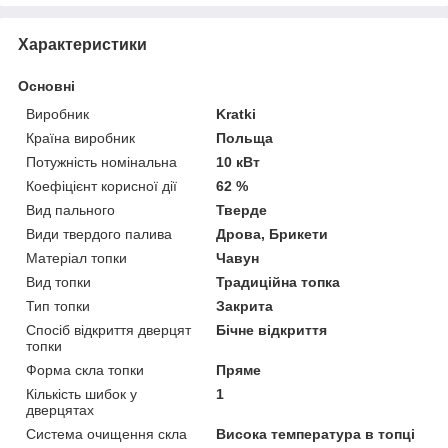
Характеристики
Основні
Виробник
Kratki
Країна виробник
Польща
Потужність номінальна
10 кВт
Коефіцієнт корисної дії
62 %
Вид пального
Тверде
Види твердого палива
Дрова, Брикети
Матеріал топки
Чавун
Вид топки
Традиційна топка
Тип топки
Закрита
Спосіб відкриття дверцят
Бічне відкриття
топки
Форма скла топки
Пряме
Кількість шибок у
1
дверцятах
Система очищення скла
Висока температура в топці