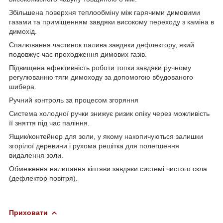
Збільшена поверхня теплообміну між гарячими димовими
газами та приміщенням завдяки високому переходу з каміна в
димохід.
Спалювання частинок палива завдяки дефлектору, який
подовжує час проходження димових газів.
Підвищена ефективність роботи топки завдяки ручному
регулюванню тяги димоходу за допомогою вбудованого
шибера.
Ручний контроль за процесом згоряння
Система холодної ручки знижує ризик опіку через можливість
її зняття під час паління.
Ящик/контейнер для золи, у якому накопичуються залишки
згорілої деревини і рухома решітка для полегшення
видалення золи.
Обмеження налипання кіптяви завдяки системі чистого скла
(дефлектор повітря).
Приховати