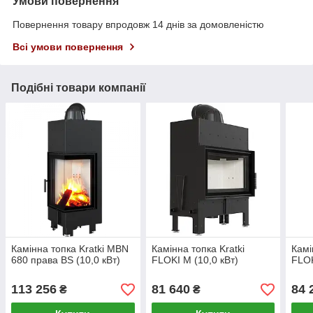
Умови повернення
Повернення товару впродовж 14 днів за домовленістю
Всі умови повернення
Подібні товари компанії
Камінна топка Kratki MBN
Камінна топка Kratki
Камі
680 права BS (10,0 кВт)
FLOKI M (10,0 кВт)
FLOK
113 256
81 640
84 
₴
₴