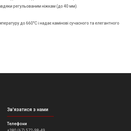
вдяки регульованим ніжкам (до 40 мм).
пературу до 660°C і надає камінові сучасного та елегантного
+380 (67) 572-98-49