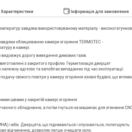
Характеристики
Інформація для замовлення
температур завдяки використовуваному матеріалу - високогатунков
 завдяки облицюванню камери згоряння TERMOTEC -
атуру в камері.
 видовжує дорогу виведення димових газів.
 виготовлені з закритого профілю. Герметизація дверцят
 належну адгезію та запобігає випаданню під час експлуатації.
 подачу свіжого повітря у камеру згоряння ззовні будівлі, що вплив
ими швами у закритій камері згоряння.
часного обладнання, а потім гнуться на машинах для згинання CNC
НА) і вбік. Дверцята, що піднімаються і опускаються, полегшують
ове відчинення, дозволяє легше очищати скло.