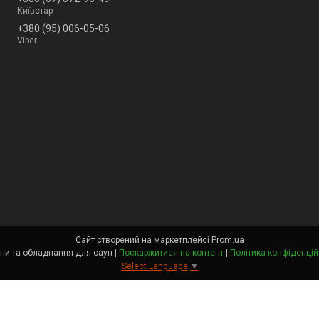
Київстар
+380 (95) 006-05-06
Viber
Сайт створений на маркетплейсі
Prom.ua
Каміни та обладнання для саун |
Поскаржитися на контент
|
Політика конфіденцій
Select Language
▼