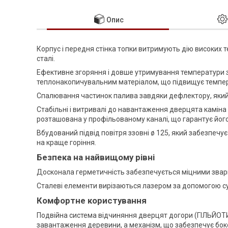
Опис
Корпус і передня стінка топки витримують дію високих 
сталі.
Ефективне згоряння і довше утримування температури
теплонакопичувальним матеріалом, що підвищує темпер
Спалювання частинок палива завдяки дефлектору, який
Стабільні і витривалі до навантаження дверцята каміна
розташована у профільованому каналі, що гарантує його
Вбудований підвід повітря ззовні ø 125, який забезпечує
на краще горіння.
Безпека на найвищому рівні
Досконала герметичність забезпечується міцними зварн
Сталеві елементи вирізаються лазером за допомогою су
Комфортне користування
Подвійна система відчиняння дверцят догори (ГІЛЬЙОТИ
завантаження деревини, а механізм, що забезпечує бок