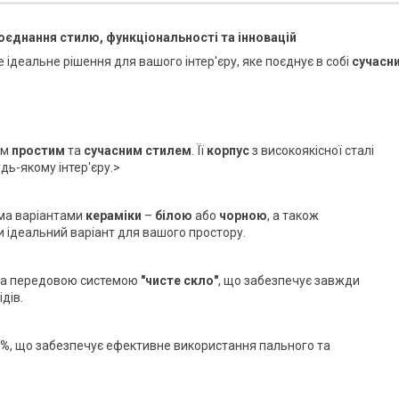
оєднання стилю, функціональності та інновацій
е ідеальне рішення для вашого інтер'єру, яке поєднує в собі
сучасн
їм
простим
та
сучасним стилем
. Її
корпус
з високоякісної сталі
дь-якому інтер'єру.>
ма варіантами
кераміки
–
білою
або
чорною
, а також
ти ідеальний варіант для вашого простору.
на передовою системою
"чисте скло"
, що забезпечує завжди
дів.
5%
, що забезпечує ефективне використання пального та