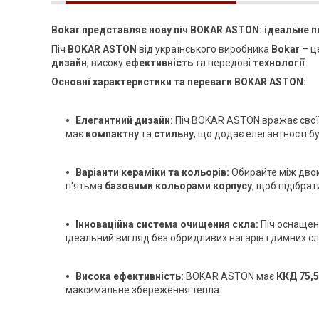
Bokar представляє нову піч BOKAR ASTON: ідеальне п
Піч
BOKAR ASTON
від українського виробника
Bokar
– ц
дизайн
, високу
ефективність
та передові
технології
.
Основні характеристики та переваги BOKAR ASTON:
Елегантний дизайн:
Піч BOKAR ASTON вражає сво
має
компактну
та
стильну
, що додає елегантності бу
Варіанти кераміки та кольорів:
Обирайте між дво
п'ятьма
базовими кольорами корпусу
, щоб підібра
Інноваційна система очищення скла:
Піч оснаще
ідеальний вигляд без обридливих нагарів і димних слі
Висока ефективність:
BOKAR ASTON має
ККД 75,
максимальне збереження тепла.