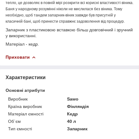
тепло, це дозволяє в повній мірі розкрити всі корисні властивості віника.
Баня у народному розумінні ніколи не мислилася без віника. Тому
необхідно, щоб тандем запарник-віник завжди був присутній у
класичній бані, щоб принести справжнє задоволення від процедур.
Запарник з пластиковою вставкою більш довговічний і зручний
у використанні.
Матеріал - кедр.
Приховати
Характеристики
Основні атрибути
Виробник
Sawo
Країна виробник
Фінляндія
Матеріал ємності
Кедр
Об`єм
40 л
Тип ємності
Запарник