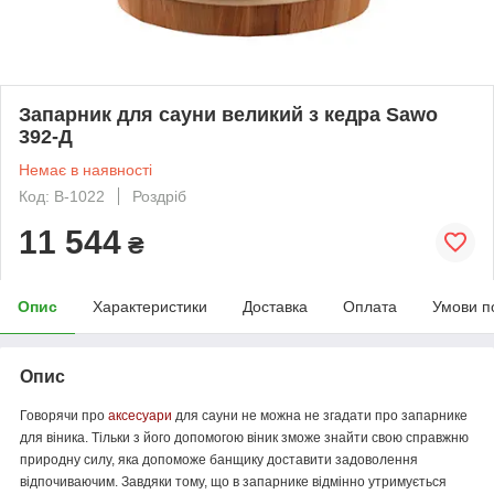
Запарник для сауни великий з кедра Sawo
392-Д
Немає в наявності
Код: В-1022
Роздріб
11 544
₴
Опис
Характеристики
Доставка
Оплата
Умови п
Опис
Говорячи про
аксесуари
для сауни не можна не згадати про запарнике
для віника. Тільки з його допомогою віник
зможе
знайти свою справжню
природну силу, яка допоможе банщику доставити задоволення
відпочиваючим. Завдяки тому, що в запарнике відмінно утримується