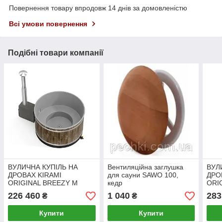
Повернення товару впродовж 14 днів за домовленістю
Всі умови повернення
Подібні товари компанії
ВУЛИЧНА КУПІЛЬ НА
Вентиляційна заглушка
ВУЛ
ДРОВАХ KIRAMI
для сауни SAWO 100,
ДРО
ORIGINAL BREEZY M
кедр
ORI
ДЕРЕВО
(SUB
226 460
1 040
283
₴
₴
Купити
Купити