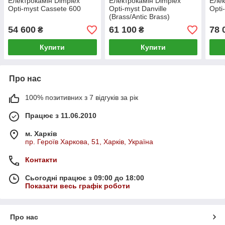
Електрокамін Dimplex
Електрокамін Dimplex
Елек
Opti-myst Cassete 600
Opti-myst Danville
Opti
(Brass/Antic Brass)
54 600
61 100
78 
₴
₴
Купити
Купити
Про нас
100% позитивних з 7 відгуків за рік
Працює з 11.06.2010
м. Харків
пр. Героїв Харкова, 51, Харків, Україна
Контакти
Сьогодні працює з 09:00 до 18:00
Показати весь графік роботи
Про нас