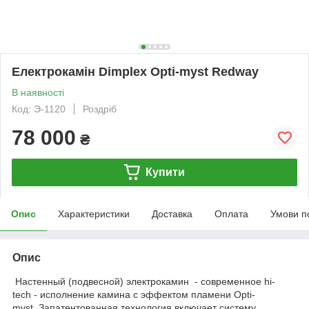
Електрокамін Dimplex Opti-myst Redway
В наявності
Код: Э-1120
Роздріб
78 000
₴
Купити
Опис
Характеристики
Доставка
Оплата
Умови п
Опис
Настенный (подвесной) электрокамин - современное hi-
tech - исполнение камина с эффектом пламени Opti-
myst. Запатентованная технология включает систему