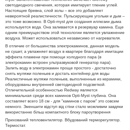
светодиодного свечения, которая имитирует тление углей.
Настоящие бревна, слой золы – все это добавляет
невероятной реалистичности. Пульсирующие угольки и дым –
это тоже возможно. В Opti-myst для создания иллюзии дыма
используется вода. Она заливается в резервуар камина. Еще
одним преимуществом этой технологии является увлажнение
воздуха. Mожет использоваться независимо от нагревателя.
В отличие от большинства электрокаминов, данная модель
не сушит, а увлажняет воздух в квартире благодаря имитации
эффекта пламени при помощи холодного пара (в
электрокамин встроен ультразвуковой генератор пара).
Залить воду в электрокамин проще простого - достаточно
снять муляжи поленьев и достать контейнер для воды
Реалистичные муляжи поленьев, выполненные из керамики,
оборудованы внутренней светодиодной подсветкой.
Отличительной особенностью Redway является
минимальная среди всех каминов Opti-Myst глубина. Она
составляет всего 18 см - для "каминов с паром" это совсем
немного. Зменшити відступ від стіни стало можливим завдяки
використанню більш компактного блоку пароутворення
Прихований тепловентилятор. Вбудований терморегулятор.
Термостат.