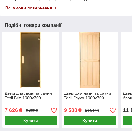
Всі умови повернення
Подібні товари компанії
Двері для лазні та сауни
Двері для лазні та сауни
Двер
Tesli Briz 1900х700
Tesli Глуха 1900х700
брон
7 626
9 588
11 
₴
₴
8 389 ₴
10 547 ₴
Купити
Купити