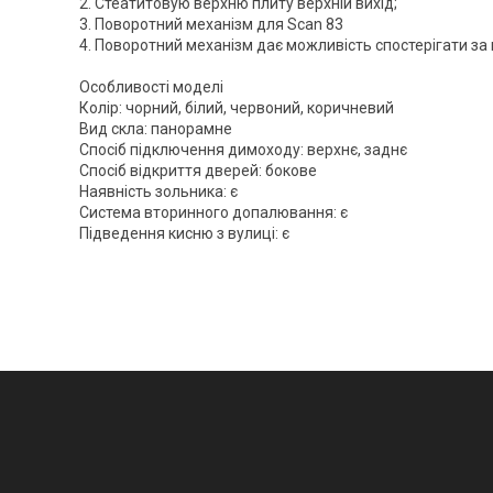
2. Стеатитовую верхню плиту верхній вихід;
3. Поворотний механізм для Scan 83
4. Поворотний механізм дає можливість спостерігати за п
Особливості моделі
Колір: чорний, білий, червоний, коричневий
Вид скла: панорамне
Спосіб підключення димоходу: верхнє, заднє
Спосіб відкриття дверей: бокове
Наявність зольника: є
Система вторинного допалювання: є
Підведення кисню з вулиці: є