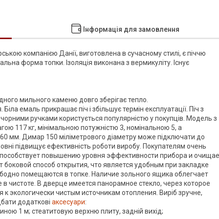
Інформація для замовлення
кою компанією Данії, виготовлена в сучасному стилі, є піччю
альна форма топки. Ізоляція виконана з вермикуліту. Існує
дного мильного каменю довго зберігає тепло.
 Біла емаль прикрашає піч і збільшує термін експлуатації. Піч з
чорними ручками користується популярністю у покупців. Модель з
агою 117 кг, мінімальною потужністю 3, номінальною 5, а
460 мм. Димар 150 міліметрового діаметру може підключати до
ззовні підвищує ефективність роботи виробу. Покупателям очень
 способствует повышению уровня эффективности прибора и очища
т боковой способ открытия, что является удобным при закладке
ободно помещаются в топке. Наличие зольного ящика облегчает
в чистоте. В дверце имеется панорамное стекло, через которое
я к экологически чистым источникам отопления. Виріб зручне,
дбати додаткові
аксесуари
:
ною 1 м; стеатитовую верхню плиту, задній вихід;