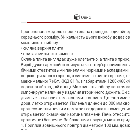
Опис
Пропонована модель спроектована провідною дизайнерсь
середнього розміру. Унікальність цього виробу додає ов
можливість вибору:
• скляна верхня плита
• плита з мильного каменю
Скляна плита виглядає дуже елегантно, а плита з приро
Виріб дуже гармонійно вписується в інтер'єр приміщення.
бічними стеатитовыми панелями, чорними накладками і 
опцією тривалого горіння, з системою «чисте горіння», в
максимальної 7 кВт, ККД 81 %, з габаритами 1200х460х
верхньої або задній стінці. Можливість забору повітря 
импонирует наличие у изделия вторичного дожига. Он
дымные газы, при этом экономит топливо. Дверца имее
дров, легко открывается. Поленья длиной до 300 мм св
процесс чистки печки и помогает содержать помещение 
открывается сказочная картина пламени. Печь относитс
практичне і безпечне. За бажанням покупця можна при
1. Приплив зовнішнього повітря діаметром 100 мм, довжи